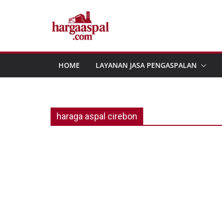
Skip
to
content
HOME
LAYANAN JASA PENGASPALAN
haraga aspal cirebon