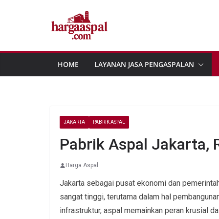
Skip
to
content
HOME
LAYANAN JASA PENGASPALAN
JAKARTA
PABRIK ASPAL
Pabrik Aspal Jakarta, 
Harga Aspal
Jakarta sebagai pusat ekonomi dan pemerintaha
sangat tinggi, terutama dalam hal pembangunan 
infrastruktur, aspal memainkan peran krusial d