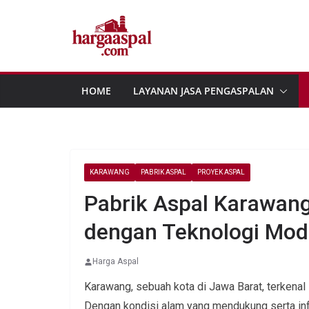
Skip
to
content
HOME
LAYANAN JASA PENGASPALAN
KARAWANG
PABRIK ASPAL
PROYEK ASPAL
Pabrik Aspal Karawan
dengan Teknologi Mod
Harga Aspal
Karawang, sebuah kota di Jawa Barat, terkenal
Dengan kondisi alam yang mendukung serta inf