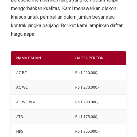
mengorbankan kualitas. Kami menawarkan diskon
khusus untuk pembelian dalam jumlah besar atau
kontrak jangka panjang. Berikut kami lampirkan daftar
harga aspal:
NAMA BAHAN
HARGA PER TON
AC BC
Rp 1.220.000,-
AC WC
Rp 1.270.000,-
AC WC IV A
Rp 1.290.000,-
ATB
Rp 1.175.000,-
HRS
Rp 1.355.000,-