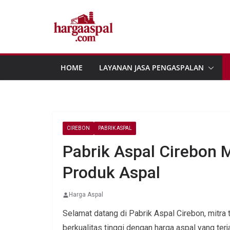
Skip
to
content
HOME
LAYANAN JASA PENGASPALAN
CIREBON
PABRIK ASPAL
Pabrik Aspal Cirebon 
Produk Aspal
Harga Aspal
Selamat datang di Pabrik Aspal Cirebon, mitr
berkualitas tinggi dengan harga aspal yang te