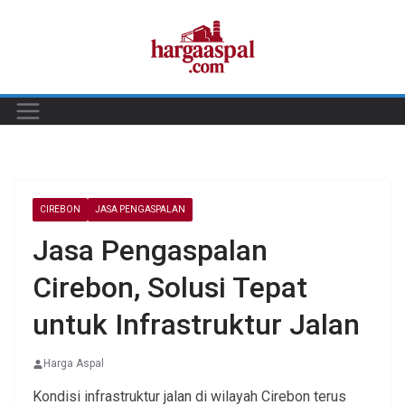
Skip
to
content
CIREBON
JASA PENGASPALAN
Jasa Pengaspalan
Cirebon, Solusi Tepat
untuk Infrastruktur Jalan
Harga Aspal
Kondisi infrastruktur jalan di wilayah Cirebon terus