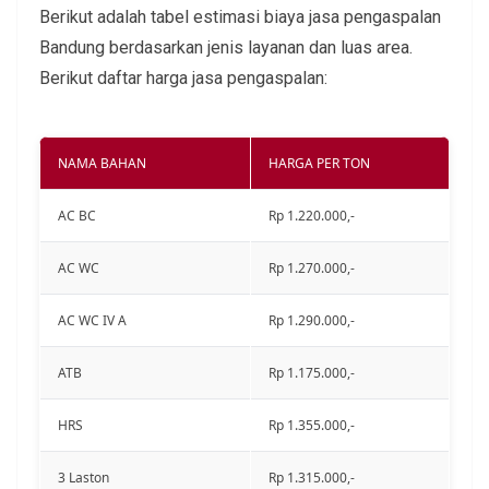
Berikut adalah tabel estimasi biaya jasa pengaspalan
Bandung berdasarkan jenis layanan dan luas area.
Berikut daftar harga jasa pengaspalan:
NAMA BAHAN
HARGA PER TON
AC BC
Rp 1.220.000,-
AC WC
Rp 1.270.000,-
AC WC IV A
Rp 1.290.000,-
ATB
Rp 1.175.000,-
HRS
Rp 1.355.000,-
3 Laston
Rp 1.315.000,-