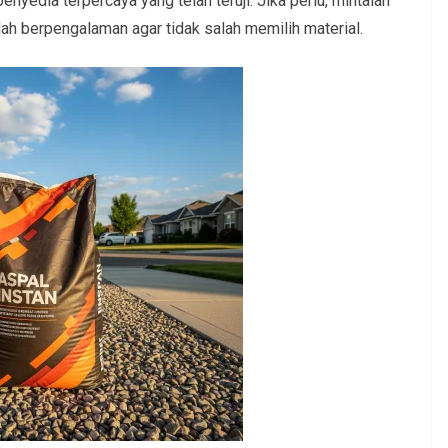
nyedia terpercaya yang telah teruji. Jika perlu, mintalah
h berpengalaman agar tidak salah memilih material.